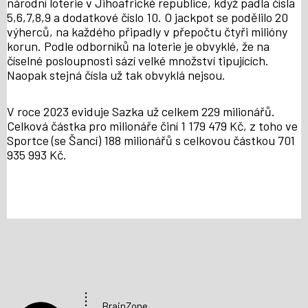
národní loterie v Jihoafrické republice, když padla čísla
5,6,7,8,9 a dodatkové číslo 10. O jackpot se podělilo 20
výherců, na každého připadly v přepočtu čtyři milióny
korun. Podle odborníků na loterie je obvyklé, že na
číselné posloupnosti sází velké množství tipujících.
Naopak stejná čísla už tak obvyklá nejsou.
V roce 2023 eviduje Sazka už celkem 229 milionářů.
Celková částka pro milionáře činí 1 179 479 Kč, z toho ve
Sportce (se Šancí) 188 milionářů s celkovou částkou 701
935 993 Kč.
BrainZone