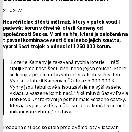
26. 7. 2023
Neuvěřitelné štěstí měl muž, který v pátek vsadil
padesát korun v číselné loterii Kameny od
společnosti Sazka. V online hře, která je založená na
tipovaní kombinace šesti čísel nebo jejich součtu,
vybral šest trojek a odnesl si 1 250 000 korun.
„Loterie Kameny je takzvaná rychlá loterie. Hráči
tipují kombinace šesti čísel nebo jejich součet, které
se losují v pěti minutových intervalech každý den.
Vyhrát v loterii Kameny můžete až 5 000 000 Kč.
Výhry jsou tabulkové a jsou závislé na výši vašeho
vkladu a vsazené kombinaci,“ říká mluvčí Sazky Pavla
Hobíková. „Atraktivní je poměr malé vsazené částky,
která, jak jsme viděli, může snadno skončit více než
milionovou výhrou,“ dodává.
Podobná situace se stala před dvěma lety v losování