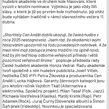
hudební akademie ve druhém kole hlasování, které
vyústí v letošní nominace. Výjimkou je jako vždy Síň
slávy, o které je již po prvním kole rozhodnuto, její vítěz
bude vyhlášen tradičně v rámci slavnostního večera 11.
dubna.
„Shortlisty Cen Anděl dobře ukazují, že česká hudba v
roce 2025 nestagnovala. Jsem rád, že akademici svým
hlasováním upozornili na řadu povedených nahrávek. A že
mezi nimi mají zástupce jména tradiční i ta úplně nová.
Kéž by jim teď hlasy odborné veřejnosti přinesly i větší
pozornost veřejnosti široké,“
popisuje předseda rady
České hudební akademie Honza Vedral. Radu akademie
tvoří společně s ním hudební publicista Josef Vlček,
ředitelka ČNS IFPI Petra Žikovská a producentka Cen
Anděl Lucka Hájková. Garanty žánrových kategorií jsou
pro letošní ročník Vojtěch Tkáč (Alternativa a
elektronika, Společný projekt), Milan Tesař (Folk, Jazz),
Michaela Vostřelová (Klasika), Matěj Kretík (Rap), Petr
Adámek (Rock), Juraj Čurný (Slovenské album) a Šimon
Šafránek (Videoklip). Novinkou je specializovaná