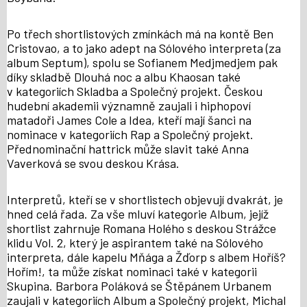
Po třech shortlistových zmínkách má na kontě Ben
Cristovao, a to jako adept na Sólového interpreta (za
album Septum), spolu se Sofianem Medjmedjem pak
díky skladbě Dlouhá noc a albu Khaosan také
v kategoriích Skladba a Společný projekt. Českou
hudební akademii významně zaujali i hiphopoví
matadoři James Cole a Idea, kteří mají šanci na
nominace v kategoriích Rap a Společný projekt.
Přednominační hattrick může slavit také Anna
Vaverková se svou deskou Krása.
Interpretů, kteří se v shortlistech objevují dvakrát, je
hned celá řada. Za vše mluví kategorie Album, jejíž
shortlist zahrnuje Romana Holého s deskou Strážce
klidu Vol. 2, který je aspirantem také na Sólového
interpreta, dále kapelu Mňága a Žďorp s albem Hoříš?
Hořím!, ta může získat nominaci také v kategorii
Skupina. Barbora Poláková se Štěpánem Urbanem
zaujali v kategoriích Album a Společný projekt, Michal