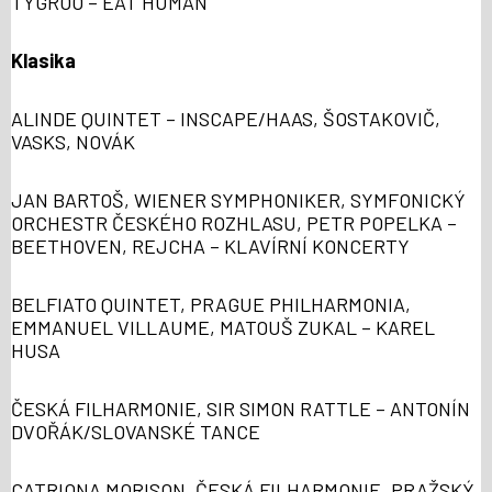
TYGROO – EAT HUMAN
Klasika
ALINDE QUINTET – INSCAPE/HAAS, ŠOSTAKOVIČ,
VASKS, NOVÁK
JAN BARTOŠ, WIENER SYMPHONIKER, SYMFONICKÝ
ORCHESTR ČESKÉHO ROZHLASU, PETR POPELKA –
BEETHOVEN, REJCHA – KLAVÍRNÍ KONCERTY
BELFIATO QUINTET, PRAGUE PHILHARMONIA,
EMMANUEL VILLAUME, MATOUŠ ZUKAL – KAREL
HUSA
ČESKÁ FILHARMONIE, SIR SIMON RATTLE – ANTONÍN
DVOŘÁK/SLOVANSKÉ TANCE
CATRIONA MORISON, ČESKÁ FILHARMONIE, PRAŽSKÝ