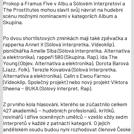
Prokop a Framus Five v Albu a Sólovém interpretovi a
The Prostitutes mohou slavit svůj návrat na hudební
scénu možnými nominacemi v kategoriích Album a
Skupina.
Po dvou shortlistových zmínkách mají také zpěvačka a
rapperka Annet X (Sólová interpretka, Videoklip),
písničkářka Amelie Siba (Sólová interpretka, Alternativa
a elektronika), rappeři 58G (Skupina, Rap), Ida The
Young (Objev, Alternativa a elektronika), Dorota Barová
(Jazz, Folk), Terezie Kovalová (Sólová interpretka,
Alternativa a elektronika), Calin s Ewou Farnou
(Videoklip, Společný projekt) nebo nový projekt Viktora
Sheena – BUKA (Sólový interpret, Rap).
Z prvního kola hlasování, kterého se zúčastnilo celkem
427 akademiků – hudebních profesionálů, kritiků,
novinářů i dříve oceněných umělců – vzešlo vždy sedm
interpretů v každé z patnácti kategorií. O jejich
andělském osudu budou nyní rozhodovat členové České