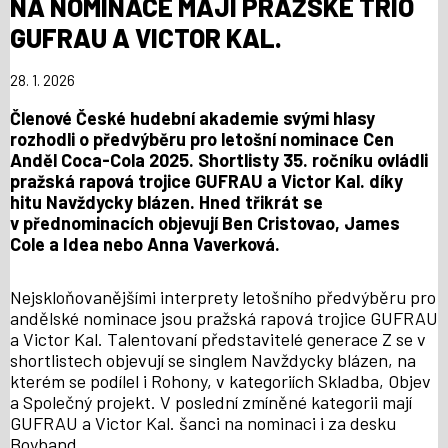
NA NOMINACE MAJÍ PRAŽSKÉ TRIO
GUFRAU A VICTOR KAL.
28. 1. 2026
Členové České hudební akademie svými hlasy
rozhodli o předvýběru pro letošní nominace Cen
Anděl Coca-Cola 2025. Shortlisty 35. ročníku ovládli
pražská rapová trojice GUFRAU a Victor Kal. díky
hitu Navždycky blázen. Hned třikrát se
v přednominacích objevují Ben Cristovao, James
Cole a Idea nebo Anna Vaverková.
Nejskloňovanějšími interprety letošního předvýběru pro
andělské nominace jsou pražská rapová trojice GUFRAU
a Victor Kal. Talentovaní představitelé generace Z se v
shortlistech objevují se singlem Navždycky blázen, na
kterém se podílel i Rohony, v kategoriích Skladba, Objev
a Společný projekt. V poslední zmíněné kategorii mají
GUFRAU a Victor Kal. šanci na nominaci i za desku
Boyband.