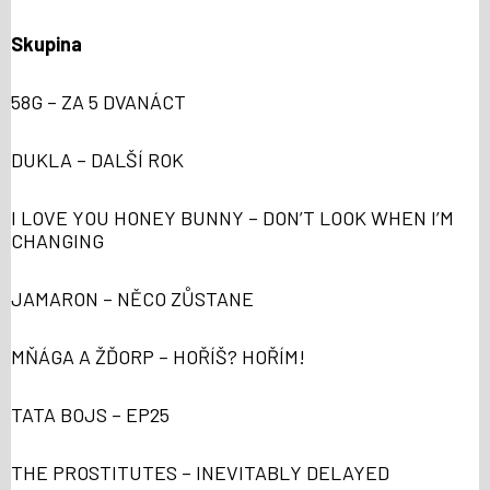
Skupina
58G – ZA 5 DVANÁCT
DUKLA – DALŠÍ ROK
I LOVE YOU HONEY BUNNY – DON’T LOOK WHEN I’M
CHANGING
JAMARON – NĚCO ZŮSTANE
MŇÁGA A ŽĎORP – HOŘÍŠ? HOŘÍM!
TATA BOJS – EP25
THE PROSTITUTES – INEVITABLY DELAYED