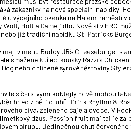
ik měsíců musí být restaurace pražské pobo
láká zákazníky na nové speciální nabídky. H
tě u výdejního okénka na Malém náměstí v 
y Wolt, Bolt a Dáme jídlo. Nově si v HRC m
nebo již tradiční nabídku St. Patricks Burg
y mají v menu Buddy JR’s Cheeseburger s 
Dále smažené kuřecí kousky Razzi’s Chicke
t Dog nebo oblíbené sýrové těstoviny Styler
chvíle s čerstvými koktejly nově mohou tak
výběr hned z pěti druhů. Drink Rhythm & Ro
orového piva, zeleného čaje a ovoce. V Rocki
 limetkový džus. Passion fruit mai tai je za
ovém sirupu. Jedinečnou chuť červeného ví