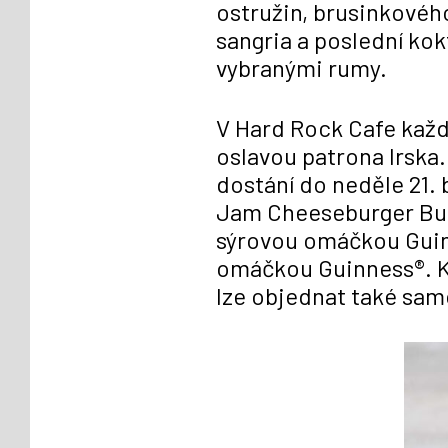
ostružin, brusinkovéh
sangria a poslední kok
vybranými rumy.
V Hard Rock Cafe každo
oslavou patrona Irska.
dostání do neděle 21.
Jam Cheeseburger Bun
sýrovou omáčkou Guin
omáčkou Guinness®. K 
lze objednat také sam