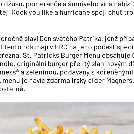
o džusu, pomeranče a šumivého vína nabízí 
tejl Rock you like a hurricane spojí chuť t
ročně slaví Den svatého Patrika, jenž připa
 I tento rok mají v HRC na jeho počest speci
 března. St. Patricks Burger Menu obsahuje
dle, originální burger přelitý slaninový
ness® a zeleninou, podávaný s kořeněnými 
menu je navíc zdarma irský cider Magners.
ostatně.