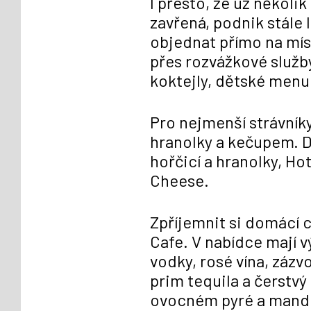
I přesto, že už někol
zavřená, podnik stále 
objednat přímo na mís
přes rozvážkové služb
koktejly, dětské menu 
Pro nejmenší strávník
hranolky a kečupem. 
hořčicí a hranolky, Ho
Cheese.
Zpříjemnit si domácí 
Cafe. V nabídce mají 
vodky, rosé vína, zázv
prim tequila a čerstvý
ovocném pyré a mandl