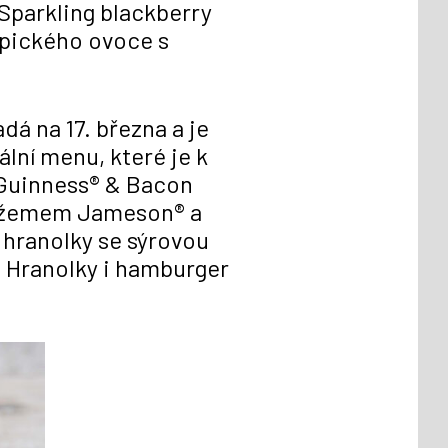
Sparkling blackberry
ropického ovoce s
dá na 17. března a je
ální menu, které je k
 Guinness® & Bacon
m džemem Jameson® a
hranolky se sýrovou
 Hranolky i hamburger