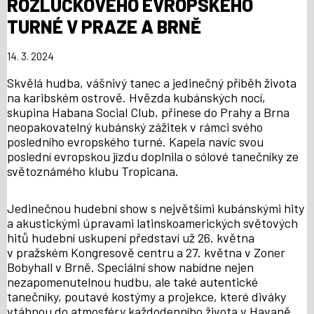
ROZLUČKOVÉHO EVROPSKÉHO
TURNÉ V PRAZE A BRNĚ
14. 3. 2024
Skvělá hudba, vášnivý tanec a jedinečný příběh života
na karibském ostrově. Hvězda kubánských nocí,
skupina Habana Social Club, přinese do Prahy a Brna
neopakovatelný kubánský zážitek v rámci svého
posledního evropského turné. Kapela navíc svou
poslední evropskou jízdu doplnila o sólové tanečníky ze
světoznámého klubu Tropicana.
Jedinečnou hudební show s největšími kubánskými hity
a akustickými úpravami latinskoamerických světových
hitů hudební uskupení představí už 26. května
v pražském Kongresově centru a 27. května v Zoner
Bobyhall v Brně. Speciální show nabídne nejen
nezapomenutelnou hudbu, ale také autentické
tanečníky, poutavé kostýmy a projekce, které diváky
vtáhnou do atmosféry každodenního života v Havaně.