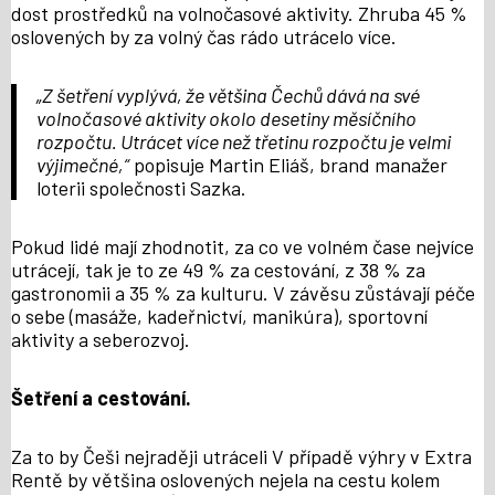
dost prostředků na volnočasové aktivity. Zhruba 45 %
oslovených by za volný čas rádo utrácelo více.
„Z šetření vyplývá, že většina Čechů dává na své
volnočasové aktivity okolo desetiny měsíčního
rozpočtu. Utrácet více než třetinu rozpočtu je velmi
výjimečné,“
popisuje Martin Eliáš, brand manažer
loterii společnosti Sazka.
Pokud lidé mají zhodnotit, za co ve volném čase nejvíce
utrácejí, tak je to ze 49 % za cestování, z 38 % za
gastronomii a 35 % za kulturu. V závěsu zůstávají péče
o sebe (masáže, kadeřnictví, manikúra), sportovní
aktivity a seberozvoj.
Šetření a cestování.
Za to by Češi nejraději utráceli V případě výhry v Extra
Rentě by většina oslovených nejela na cestu kolem