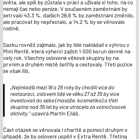
světa, ale spíš by zůstala v práci a užívala si toho, na co
nemají čas nebo peníze. V současném zaměstnání by
setrvalo 43,3 %, dalších 28,6 % by zaměstnání změnilo,
ale pracovat by nepřestalo, a 14,2 % by se věnovalo
rodině.
Sazku rovněž zajímalo, jak by lidé nakládali s výhrou v
Mini Rentě, která výherci zajistí 1 000 korun denně na
celý rok. Všechny oslovené věkové skupiny by na
prvním a druhém místě šetřily a cestovaly. Třetí pozice
se však liší.
„Nejmladší mezi 18 a 26 roky by chodili více do
restaurací, oslovení lidé ve věku 27 až 35 by více
investovali do sebe (masáže, kosmetika) a třetí
skupina nad 36 let by více utrácela za volnočasové
aktivity,“
uzavírá Martin Eliáš.
Část otázek se věnovala i charitě a pomoci druhým v
případě, že by oslovení uspěli v Extra Rentě. Třetina