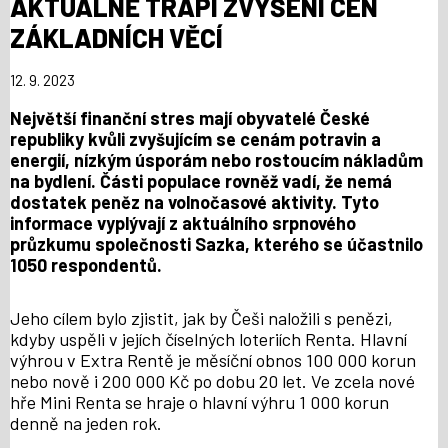
AKTUÁLNĚ TRÁPÍ ZVÝŠENÍ CEN
ZÁKLADNÍCH VĚCÍ
12. 9. 2023
Největší finanční stres mají obyvatelé České
republiky kvůli zvyšujícím se cenám potravin a
energií, nízkým úsporám nebo rostoucím nákladům
na bydlení. Části populace rovněž vadí, že nemá
dostatek peněz na volnočasové aktivity. Tyto
informace vyplývají z aktuálního srpnového
průzkumu společnosti Sazka, kterého se účastnilo
1050 respondentů.
Jeho cílem bylo zjistit, jak by Češi naložili s penězi,
kdyby uspěli v jejích číselných loteriích Renta. Hlavní
výhrou v Extra Rentě je měsíční obnos 100 000 korun
nebo nově i 200 000 Kč po dobu 20 let. Ve zcela nové
hře Mini Renta se hraje o hlavní výhru 1 000 korun
denně na jeden rok.