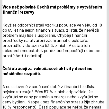
Více než polovině Čechů má problémy s vytvářením
finanční rezervy
Když se odborníci ptali vzorku populace ve věku od 18
do 65 let na jejich finanční situaci, zjistili, že největší
problém mají lidé s úsporami. Chybějí finanční
prostředky na utváření záchranného polštáře,
prozradilo v dotazníku 53 % z nich. V ostatních
oblastech nedostatek peněz buď nepociťují nebo tam
prostě šetřit odmítají.
Češi utrácejí za volnočasové aktivity desetinu
měsíčního rozpočtu
A co oslovené v současné době z finanční hlediska
nejvíce stresuje? Přes 57 % z nich odpovídalo, že
zvyšující se ceny potravin a energií nebo zvyšující se
ceny bydlení. Naopak bez finančního stresu žije zhruba
10 % respondentů. Části populace se nelíbí, že nemají