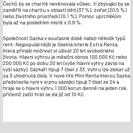
Čechů by se charitě nevěnovala vůbec, ti zbývající by se
zaměřili na charitu v oblasti dětí (37 %), zvířat (20,5 %)
nebo životního prostředí (10,1 %). Pomoc uprchlíkům
byla až na posledním místě s 0,9 %.
Společnost Sazka v současné době nabízí několik typů
rent. Nejpopulárnější je číselná loterie Extra Renta,
která přináší možnost si užívat 20 let svobodného
života. Hlavní výhrou je měsíční obnos 100 000 Kč nebo
200 000 Kč po dobu 20 let (výše hlavní výhry závisí na
výši sázky). Sázkaři tipují 7 čísel z 33. Výhru lze získat už
za 3 uhodnutá čísla. V nové hře Mini Renta kterou Sazka
představila nyní v srpnu sázející tipují 7 čísel ze 24 a
hraje se o hlavní výhru 1 000 korun denně na jeden rok,
přičemž začít hrát se dá již od 10 Kč.