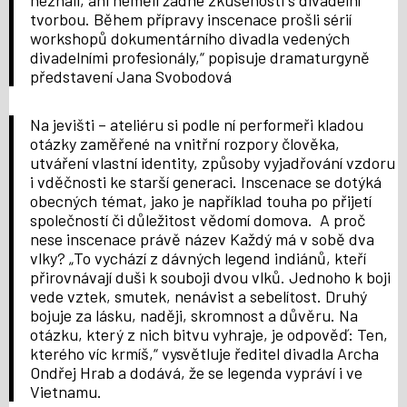
tvorbou. Během přípravy inscenace prošli sérií
workshopů dokumentárního divadla vedených
divadelními profesionály,“ popisuje dramaturgyně
představení Jana Svobodová
Na jevišti – ateliéru si podle ní performeři kladou
otázky zaměřené na vnitřní rozpory člověka,
utváření vlastní identity, způsoby vyjadřování vzdoru
i vděčnosti ke starší generaci. Inscenace se dotýká
obecných témat, jako je například touha po přijetí
společností či důležitost vědomí domova. A proč
nese inscenace právě název Každý má v sobě dva
vlky? „To vychází z dávných legend indiánů, kteří
přirovnávají duši k souboji dvou vlků. Jednoho k boji
vede vztek, smutek, nenávist a sebelítost. Druhý
bojuje za lásku, naději, skromnost a důvěru. Na
otázku, který z nich bitvu vyhraje, je odpověď: Ten,
kterého víc krmíš,“ vysvětluje ředitel divadla Archa
Ondřej Hrab a dodává, že se legenda vypráví i ve
Vietnamu.