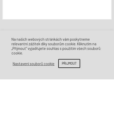
Na našich webových stránkách vám poskytneme
relevantní zážitek díky souborům cookie. Kliknutím na
„Přijmout“ vyjadřujete souhlas s použitím všech souborů
BrainZone
cookie.
Korunní 53 • Prague 2 – Vinohrady
120 00 • Czech Republic
Nastavení souborů cookie
PŘIJMOUT
recepce@brainzone.cz
Spravovat souhlas