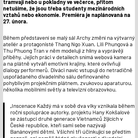
tramvaji nebo u pokladny ve večerce, přitom
netušíme, že jsou třeba studenty mezinárodních
vztahů nebo ekonomie. Premiéra je naplánovaná na
27. února.
Během představení se malý sál Archy změní na výtvarný
ateliér a protagonisté Thang Ngo Xuan, Lili Phungová a
Thu Phuong Tran v něm modelují z hlíny a vyprávějí
příběhy. Jejich práci v detailech snímá webová kamera
a na plátně vytváří emotivní krajiny, které ovlivňují
dialogy performerů. Diváci navíc vstupují do netradičně
uspořádaného divadelního sálu definovaného
pohyblivým projekčním plátnem, zvukovou aparaturou,
několika mobilními světly a televizní obrazovkou.
„Inscenace Každý má v sobě dva vlky vznikala během
roční spolupráce autorky, projektu Hany Kokšalové
se zástupci druhé generace Vietnamců žijících v
České republice, kteří sami sebe nazývají
Banánovými dětmi. Všichni tři účinkující se předtím
neznali, ani neměli žádné zkušenosti s divadelní