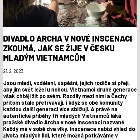
DIVADLO ARCHA V NOVÉ INSCENACI
ZKOUMÁ, JAK SE ŽIJE V ČESKU
MLADÝM VIETNAMCŮM
21. 2. 2023
Jsou mladí, vzdělaní, úspěšní, jejich rodiče si přejí,
aby jim svět ležel u nohou. Vietnamci druhé generace
však chtějí žít po svém. Rozdíly mezi nimi a Čechy
přitom stále přetrvávají, i když se obě komunity
každou další generaci více sbližují. A právě na
autentické příběhy tří mladých Vietnamců láká
pražské divadlo Archa v nové inscenaci nazvané
Každý má v sobě dva vlky. Inscenace nabízí vhled do
života mladých lidí, které možná potkáváme v